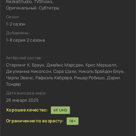
RezkaStudio, TVShows,
Оригинальный, Субтитры
Сезон:
1-2 сезон
Добавлены:
1-8 серия 2 сезона
Актёрский состав:
Стерлинг К. Браун, Джеймс Марсден, Крис Маршалл,
Джулианна Николсон, Сара Шахи, Николь Брайдон Блум,
Чарли Эванс, Рафаэль Кабрера, Ришар Робишо, Дэрин
Тондер
Дата выхода в мире:
28 января 2025
Хорошее качество:
4K UHD
Ограничение по возрасту:
18+