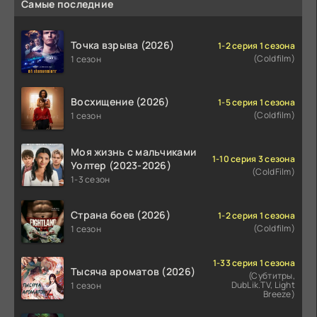
Самые последние
Точка взрыва (2026)
1-2 серия 1 сезона
(Coldfilm)
1 сезон
Восхищение (2026)
1-5 серия 1 сезона
(Coldfilm)
1 сезон
Моя жизнь с мальчиками
1-10 серия 3 сезона
Уолтер (2023-2026)
(ColdFilm)
1-3 сезон
Страна боев (2026)
1-2 серия 1 сезона
(Coldfilm)
1 сезон
1-33 серия 1 сезона
Тысяча ароматов (2026)
(Субтитры,
DubLik.TV, Light
1 сезон
Breeze)