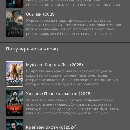
свободу, которая оказывается для него не
облегчением, а новым испытанием. Мир за пределами
тюремных стен
Обычаи (2025)
Журналист из Белграда приезжает в отдалённую
деревню. Его задача — подготовить материал о старой
водяной мельнице. Вокруг этого места ходят слухи:
рядом с мельницей бесследно пропадают туристы.
Популярные за месяц
Муфаса: Король Лев (2025)
Осиротевший Муфаса знакомится с наследником
королевских кровей по имени Така. Вместе они
отправляются в судьбоносное опасное путешествие,
которое проверит их дружбу на прочность.
Хищник: Планета смерти (2025)
Хищник Дек, изгнанный из клана, отправляется на
опасную планету Калиск. Он стремится доказать
своему отцу и всему племени, что достоин быть частью
клана. Он встречает загадочную девушку Тию и
Крейвен-охотник (2024)