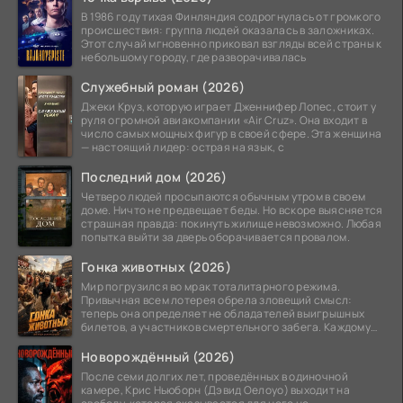
В 1986 году тихая Финляндия содрогнулась от громкого
происшествия: группа людей оказалась в заложниках.
Этот случай мгновенно приковал взгляды всей страны к
небольшому городу, где разворачивалась
Служебный роман (2026)
Джеки Круз, которую играет Дженнифер Лопес, стоит у
руля огромной авиакомпании «Air Cruz». Она входит в
число самых мощных фигур в своей сфере. Эта женщина
— настоящий лидер: острая на язык, с
Последний дом (2026)
Четверо людей просыпаются обычным утром в своем
доме. Ничто не предвещает беды. Но вскоре выясняется
страшная правда: покинуть жилище невозможно. Любая
попытка выйти за дверь оборачивается провалом.
Гонка животных (2026)
Мир погрузился во мрак тоталитарного режима.
Привычная всем лотерея обрела зловещий смысл:
теперь она определяет не обладателей выигрышных
билетов, а участников смертельного забега. Каждому
номеру
Новорождённый (2026)
После семи долгих лет, проведённых в одиночной
камере, Крис Ньюборн (Дэвид Оелоуо) выходит на