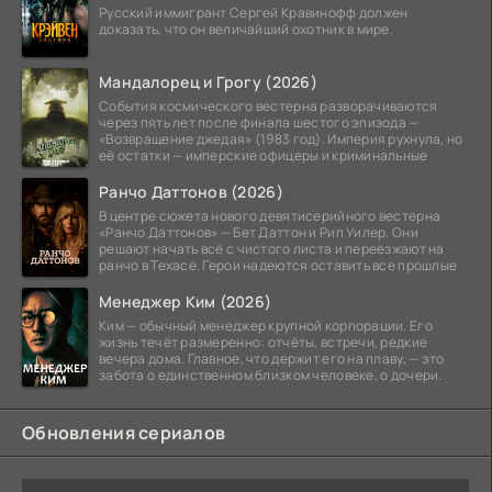
Русский иммигрант Сергей Кравинофф должен
доказать, что он величайший охотник в мире.
Мандалорец и Грогу (2026)
События космического вестерна разворачиваются
через пять лет после финала шестого эпизода —
«Возвращение джедая» (1983 год). Империя рухнула, но
её остатки — имперские офицеры и криминальные
Ранчо Даттонов (2026)
В центре сюжета нового девятисерийного вестерна
«Ранчо Даттонов» — Бет Даттон и Рип Уилер. Они
решают начать всё с чистого листа и переезжают на
ранчо в Техасе. Герои надеются оставить все прошлые
Менеджер Ким (2026)
Ким — обычный менеджер крупной корпорации. Его
жизнь течёт размеренно: отчёты, встречи, редкие
вечера дома. Главное, что держит его на плаву, — это
забота о единственном близком человеке, о дочери.
Обновления сериалов