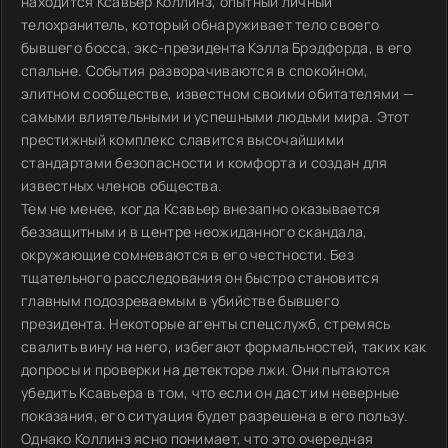
находится Ксавьер Коллинз, опытный личный
телохранитель, который обнаруживает тело своего
бывшего босса, экс-президента Кэлла Брэдфорда, в его
спальне. События разворачиваются в спокойном,
элитном сообществе, известном своими обитателями —
самыми влиятельными и успешными людьми мира. Этот
престижный комплекс славится высочайшими
стандартами безопасности и комфорта и создан для
известных членов общества.
Тем не менее, когда Ксавьер внезапно оказывается
беззащитным и в центре неожиданного скандала,
окружающие сомневаются в его честности. Без
тщательного расследования он быстро становится
главным подозреваемым в убийстве бывшего
президента. Некоторые агенты спецслужб, стремясь
свалить вину на него, избегают формальностей, таких как
допросы и проверки на детекторе лжи. Они пытаются
убедить Ксавьера в том, что если он даст им неверные
показания, его ситуация будет разрешена в его пользу.
Однако Коллинз ясно понимает, что это очередная