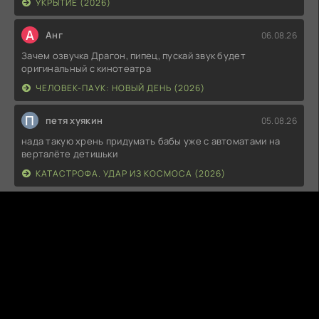
УКРЫТИЕ (2026)
А
Анг
06.08.26
Зачем озвучка Драгон, пипец, пускай звук будет
оригинальный с кинотеатра
ЧЕЛОВЕК-ПАУК: НОВЫЙ ДЕНЬ (2026)
П
петя хуякин
05.08.26
нада такую хрень придумать бабы уже с автоматами на
верталёте детишьки
КАТАСТРОФА. УДАР ИЗ КОСМОСА (2026)